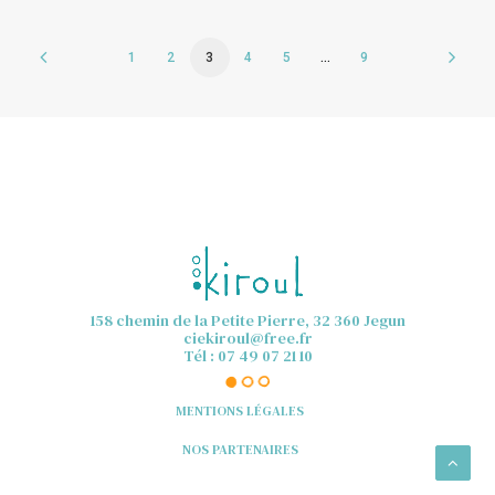
1
2
3
4
5
…
9
158 chemin de la Petite Pierre, 32 360 Jegun
ciekiroul@free.fr
Tél : 07 49 07 21 10
MENTIONS LÉGALES
NOS PARTENAIRES