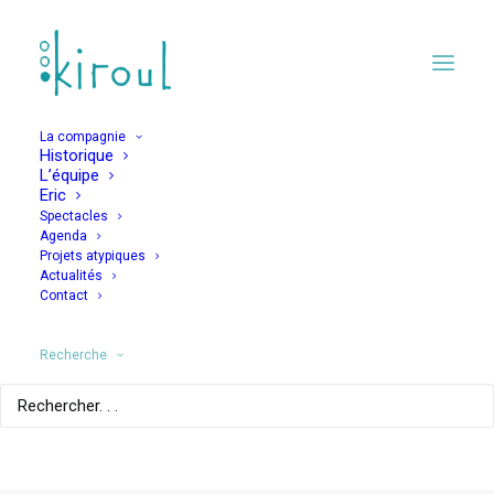
2006
La compagnie
Historique
L’équipe
Eric
10 AVRIL 2021
Spectacles
Agenda
Aurillac,
Projets atypiques
Actualités
Contact
l’intégralité du public quitte les premières représentations
de
Comment va la terre…? Elle tourne !
Recherche
du coup Cyril et Dimitri s’en vont eux aussi