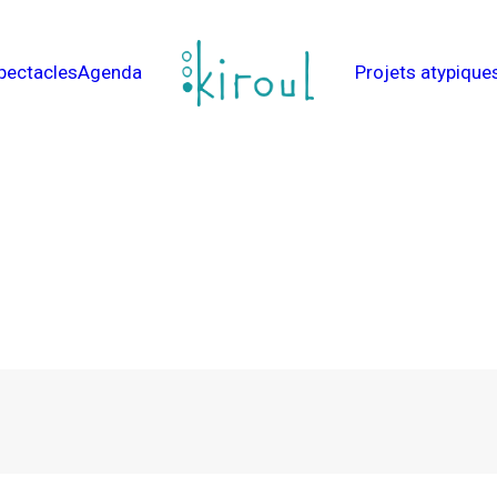
pectacles
Agenda
Projets atypique