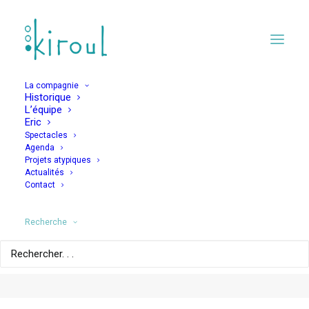
2015
La compagnie
Historique
L’équipe
Eric
10 AVRIL 2021
Spectacles
Agenda
Martin improvise un spectacle de marionnettes en mie
Projets atypiques
Actualités
de pain et récolte l’admiration de la fille de Perrine
Contact
Recherche