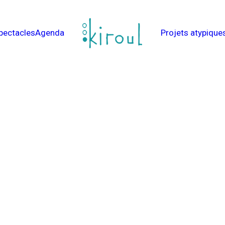
pectacles
Agenda
Projets atypique