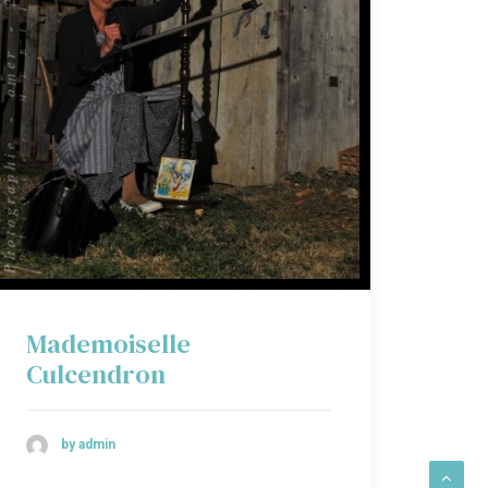
Mademoiselle
Culcendron
by admin