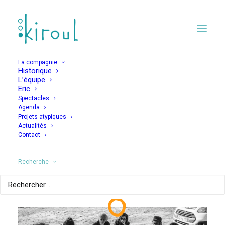
La compagnie
Historique
L’équipe
TOUT A COUP-COU :
Eric
Spectacles
nous revoilà
Agenda
Projets atypiques
Actualités
Contact
18 SEPTEMBRE 2023
Recherche