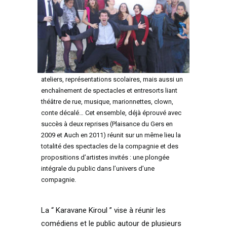
Il s’agit d’une proposition de la compagnie Kiroul
de « débarquer » dans une commune pour
plusieurs jours, offrant actions de médiation,
ateliers, représentations scolaires, mais aussi un
enchaînement de spectacles et entresorts liant
théâtre de rue, musique, marionnettes, clown,
conte décalé… Cet ensemble, déjà éprouvé avec
succès à deux reprises (Plaisance du Gers en
2009 et Auch en 2011) réunit sur un même lieu la
totalité des spectacles de la compagnie et des
propositions d’artistes invités : une plongée
intégrale du public dans l’univers d’une
compagnie.
La “ Karavane Kiroul ” vise à réunir les
comédiens et le public autour de plusieurs