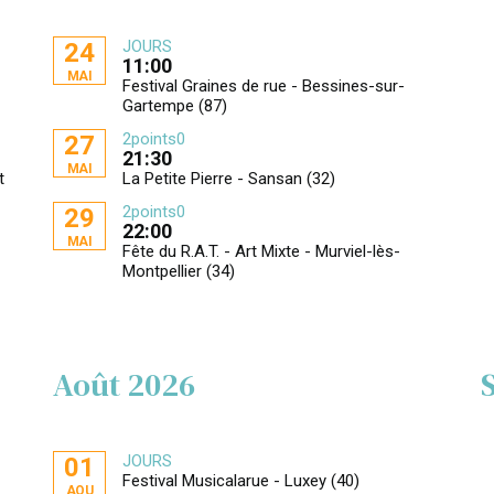
JOURS
24
11:00
MAI
Festival Graines de rue - Bessines-sur-
Gartempe (87)
2points0
27
21:30
MAI
t
La Petite Pierre - Sansan (32)
2points0
29
22:00
MAI
Fête du R.A.T. - Art Mixte - Murviel-lès-
Montpellier (34)
Août 2026
JOURS
01
Festival Musicalarue - Luxey (40)
AOU