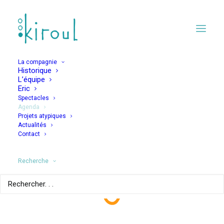
La compagnie
Historique
L’équipe
Eric
Spectacles
Agenda
Projets atypiques
Les oizeaux se
Actualités
Contact
crashent pour
mourir
Recherche