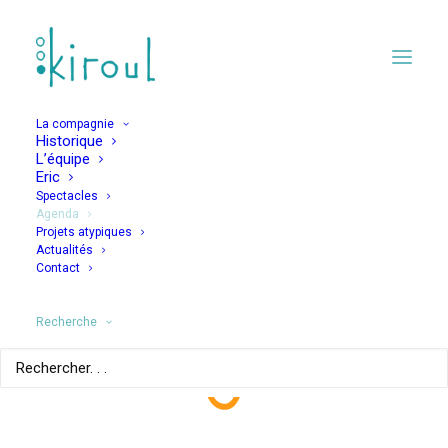
La compagnie
Historique
L’équipe
Eric
Spectacles
Agenda
Projets atypiques
Les oizeaux se
Actualités
Contact
crashent pour
mourir…
Recherche