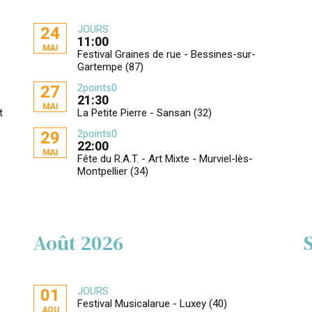
JOURS
24
11:00
MAI
Festival Graines de rue - Bessines-sur-
Gartempe (87)
2points0
27
21:30
MAI
t
La Petite Pierre - Sansan (32)
2points0
29
22:00
MAI
Fête du R.A.T. - Art Mixte - Murviel-lès-
Montpellier (34)
Août 2026
JOURS
01
Festival Musicalarue - Luxey (40)
AOU