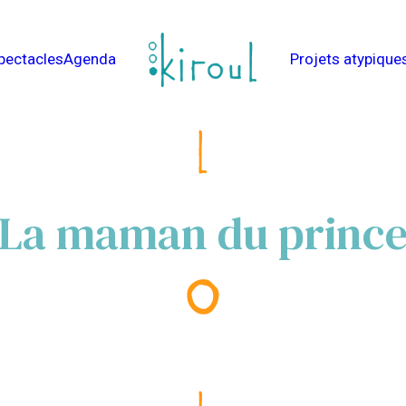
pectacles
Agenda
Projets atypique
La maman du princ