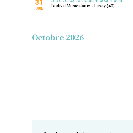
Les oizeaux se crashent pour mourir...
31
Festival Musicalarue - Luxey (40)
JUIL
Octobre 2026