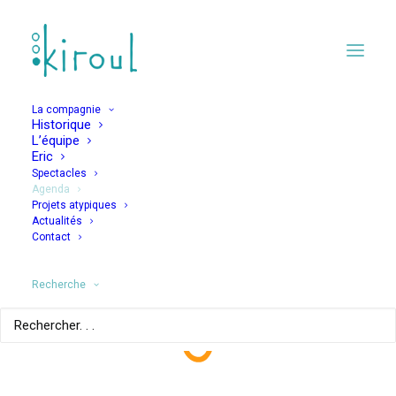
La compagnie
Historique
L’équipe
Eric
Spectacles
Agenda
Projets atypiques
Jamais Jamais – Les
Actualités
Contact
Fautifs trente ans
après
Recherche