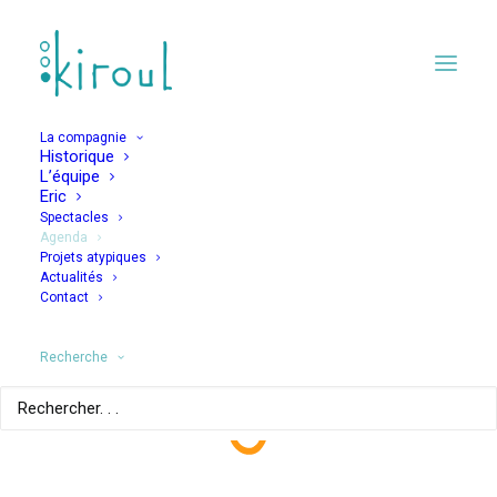
La compagnie
Historique
L’équipe
Eric
Spectacles
Agenda
Projets atypiques
Jamais Jamais – Les
Actualités
Contact
Fautifs trente ans
après
Recherche